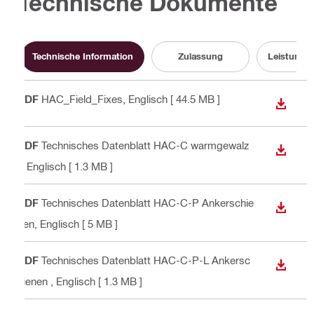
Technische Dokumente
Technische Information
Zulassung
Leistungs
PDF
HAC_Field_Fixes
, Englisch
[ 44.5 MB ]
ANZEI
PDF
Technisches Datenblatt HAC-C warmgewalz
ANZEI
t
, Englisch
[ 1.3 MB ]
PDF
Technisches Datenblatt HAC-C-P Ankerschie
ANZEI
nen
, Englisch
[ 5 MB ]
PDF
Technisches Datenblatt HAC-C-P-L Ankersc
ANZEI
hienen
, Englisch
[ 1.3 MB ]