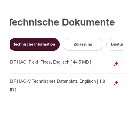
Technische Dokumente
Technische Information
Zulassung
Leistungs
PDF
HAC_Field_Fixes
, Englisch
[ 44.5 MB ]
ANZEI
PDF
HAC-V Technisches Datenblatt
, Englisch
[ 1.8
ANZEI
MB ]