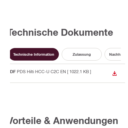
Technische Dokumente
Technische Information
Zulassung
Nachhalti
PDF
PDS Hilti HCC-U C2C EN
[ 1022.1 KB ]
ANZEI
Vorteile & Anwendungen