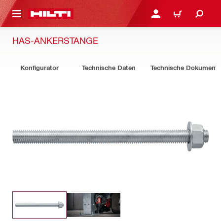
AUPTINHALT
ANMELDEN ODER REGIS
WARENKORB
HAS-ANKERSTANGE
Konfigurator
Technische Daten
Technische Dokument