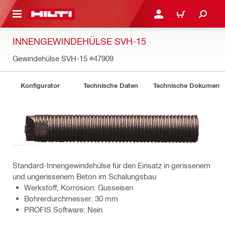
AUPTINHALT
ANMELDEN ODER REGIS
WARENKORB
INNENGEWINDEHÜLSE SVH-15
Gewindehülse SVH-15
#47909
Konfigurator
Technische Daten
Technische Dokument
Standard-Innengewindehülse für den Einsatz in gerissenem
und ungerissenem Beton im Schalungsbau
Werkstoff, Korrosion: Gusseisen
Bohrerdurchmesser: 30 mm
PROFIS Software: Nein