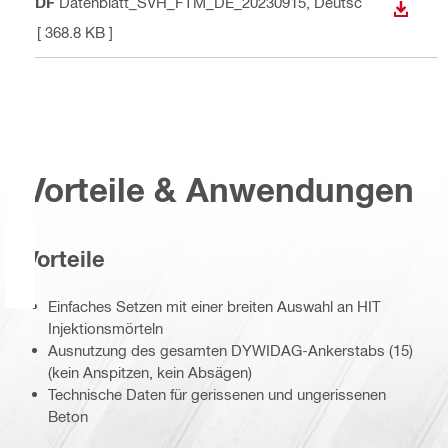
PDF
Datenblatt_SVH_FTM_DE_20230915
, Deutsc
ANZEI
h
[ 368.8 KB ]
Vorteile & Anwendungen
Vorteile
Einfaches Setzen mit einer breiten Auswahl an HIT
Injektionsmörteln
Ausnutzung des gesamten DYWIDAG-Ankerstabs (15)
(kein Anspitzen, kein Absägen)
Technische Daten für gerissenen und ungerissenen
Beton