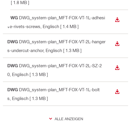
h
[ 1.8 MB ]
DWG
DWG_system-plan_MFT-FOX-VT-1L-adhesi
ANZEI
ve-rivets-screws
, Englisch
[ 1.4 MB ]
DWG
DWG_system-plan_MFT-FOX-VT-2L-hanger
ANZEI
s-undercut-anchor
, Englisch
[ 1.3 MB ]
DWG
DWG_system-plan_MFT-FOX-VT-2L-SZ-2
ANZEI
0
, Englisch
[ 1.3 MB ]
DWG
DWG_system-plan_MFT-FOX-VT-1L-bolt
ANZEI
s
, Englisch
[ 1.3 MB ]
ALLE ANZEIGEN