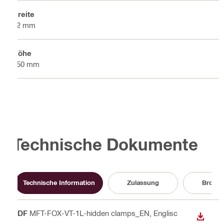
Breite
62 mm
Höhe
150 mm
Technische Dokumente
Technische Information
Zulassung
Brosch
PDF
MFT-FOX-VT-1L-hidden clamps_EN
, Englisc
ANZEI