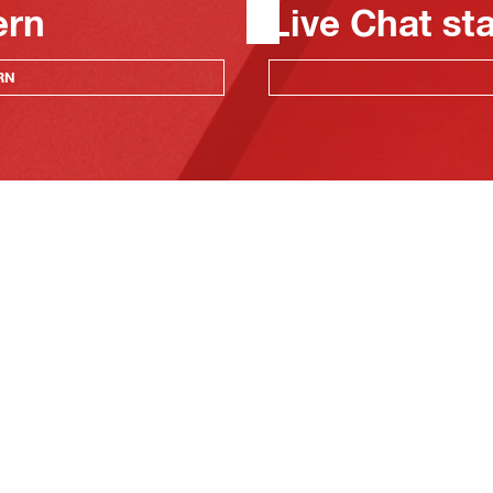
ern
Live Chat st
RN