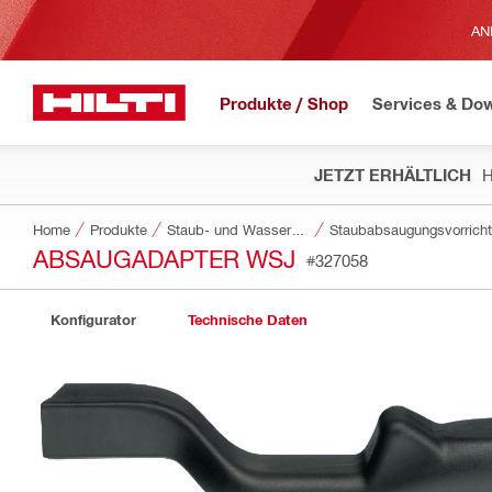
AN
Produkte / Shop
Services & Do
JETZT ERHÄLTLICH
H
Home
Produkte
Staub- und Wassermanagement
Staubabsaugungsvorrich
ABSAUGADAPTER WSJ
#327058
Konfigurator
Technische Daten