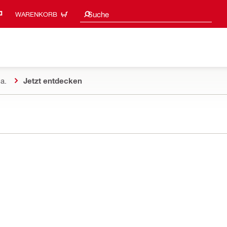
Suchvorschläge
Suche
WARENKORB
a.
Jetzt entdecken