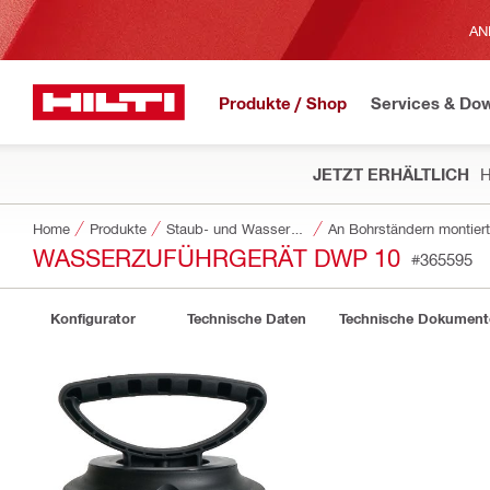
AN
Produkte / Shop
Services & Do
JETZT ERHÄLTLICH
H
Home
Produkte
Staub- und Wassermanagement
An Bohrständern montier
WASSERZUFÜHRGERÄT DWP 10
#365595
Konfigurator
Technische Daten
Technische Dokument