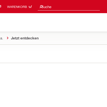
Suchvorschläge
Suche
WARENKORB
a.
Jetzt entdecken