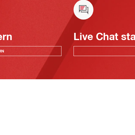
ern
Live Chat st
RN