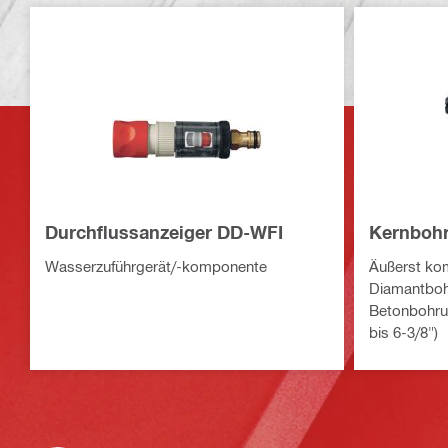
Durchflussanzeiger DD-WFI
Kernbohr
Wasserzuführgerät/-komponente
Äußerst kom
Diamantbohr
Betonbohru
bis 6-3/8")