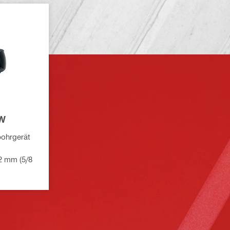
-W
bohrgerät
2 mm (5/8