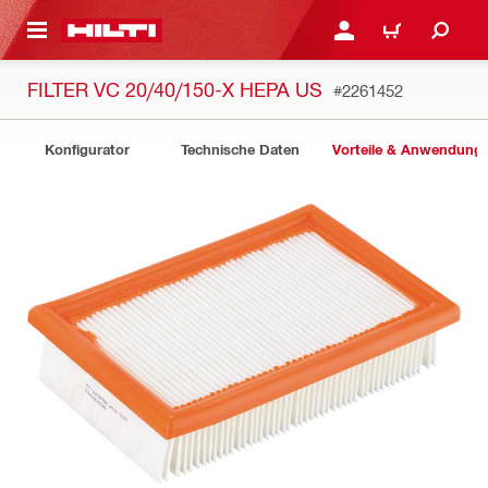
AUPTINHALT
ANMELDEN ODER REGIS
WARENKORB
FILTER VC 20/40/150-X HEPA US
#2261452
Konfigurator
Technische Daten
Vorteile & Anwendung