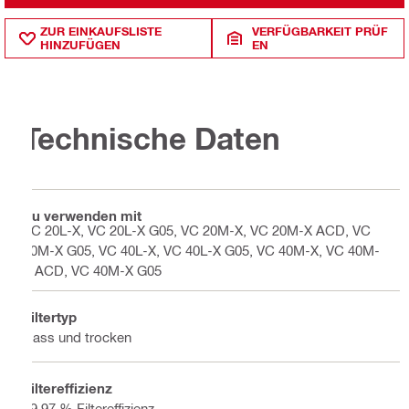
ZUR EINKAUFSLISTE
VERFÜGBARKEIT PRÜF
HINZUFÜGEN
EN
Technische Daten
Zu verwenden mit
VC 20L-X, VC 20L-X G05, VC 20M-X, VC 20M-X ACD, VC
20M-X G05, VC 40L-X, VC 40L-X G05, VC 40M-X, VC 40M-
X ACD, VC 40M-X G05
Filtertyp
Nass und trocken
Filtereffizienz
99,97 % Filtereffizienz