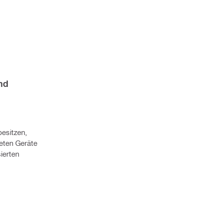
d 
esitzen, 
eten Geräte 
erten 