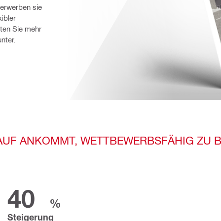
erwerben sie 
bler 
en Sie mehr 
nter.
AUF ANKOMMT, WETTBEWERBSFÄHIG ZU B
40
%
Steigerung