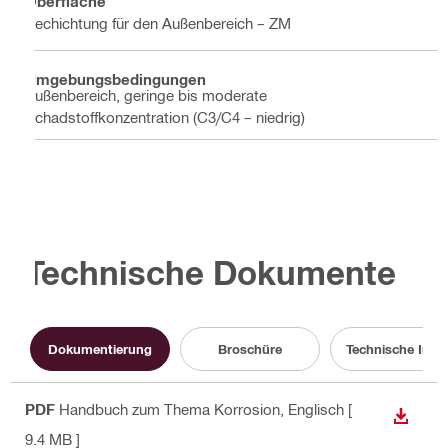
Oberfläche
Bechichtung für den Außenbereich – ZM
Umgebungsbedingungen
Außenbereich, geringe bis moderate
Schadstoffkonzentration (C3/C4 – niedrig)
Technische Dokumente
Dokumentierung
Broschüre
Technische Info
PDF
Handbuch zum Thema Korrosion
, Englisch
[
ANZEI
9.4 MB ]