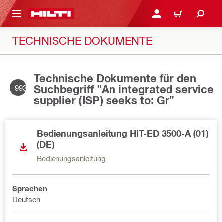
AUPTINHALT
ANMELDEN ODER REGIS
WARENKORB
TECHNISCHE DOKUMENTE
Technische Dokumente für den
Suchbegriff "An integrated service
993
supplier (ISP) seeks to: Gr"
Bedienungsanleitung HIT-ED 3500-A (01)
(DE)
Bedienungsanleitung
Sprachen
Deutsch