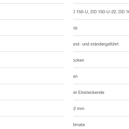
DD 150-U, DD 150-U-22, DD 1
Holz
Hand- und ständergeführt
Trocken
Nein
Kein Einsteckende
132 mm
Ultimate