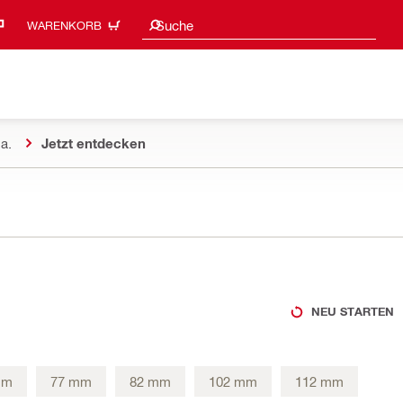
Suchvorschläge
Suche
WARENKORB
a.
Jetzt entdecken
NEU STARTEN
mm
77 mm
82 mm
102 mm
112 mm