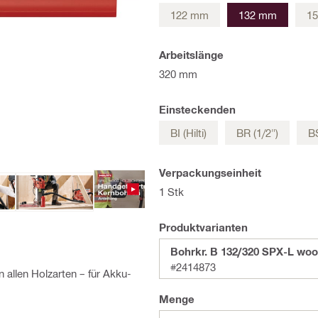
122 mm
132 mm
1
Arbeitslänge
320 mm
Einsteckenden
BI (Hilti)
BR (1/2")
BS
Verpackungseinheit
1 Stk
Produktvarianten
Bohrkr. B 132/320 SPX-L wo
#2414873
 allen Holzarten – für Akku-
Menge