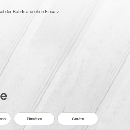
sel der Bohrkrone ohne Einsatz
ner Betrieb
te
rial
Einsätze
Geräte