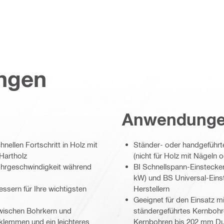
ungen
Anwendung
nellen Fortschritt in Holz mit
Ständer- oder handgeführt
Hartholz
(nicht für Holz mit Nägeln
ohrgeschwindigkeit während
BI Schnellspann-Einstecke
kW) und BS Universal-Eins
ssern für Ihre wichtigsten
Herstellern
Geeignet für den Einsatz 
zwischen Bohrkern und
ständergeführtes Kernboh
klemmen und ein leichteres
Kernbohren bis 202 mm D