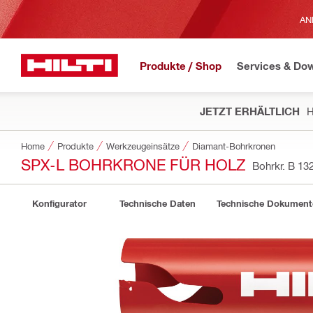
AN
Produkte / Shop
Services & Do
JETZT ERHÄLTLICH
H
Home
Produkte
Werkzeugeinsätze
Diamant-Bohrkronen
SPX-L BOHRKRONE FÜR HOLZ
Bohrkr. B 1
Konfigurator
Technische Daten
Technische Dokument