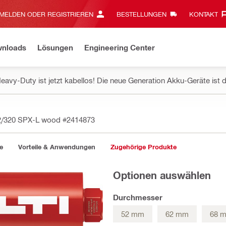
MELDEN ODER REGISTRIEREN
BESTELLUNGEN
KONTAKT‎
wnloads
Lösungen
Engineering Center
eavy-Duty ist jetzt kabellos! Die neue Generation Akku-Geräte ist d
32/320 SPX-L wood
#2414873
e
Vorteile & Anwendungen
Zugehörige Produkte
Optionen auswählen
Durchmesser
52 mm
62 mm
68 