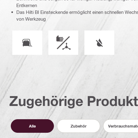
Entkernen
Das Hilti BI Einsteckende ermöglicht einen schnellen Wech
von Werkzeug
Vakuum-kompatibel
Betriebsmodus
Nasser oder trocke
Zugehörige Produk
Alle
Zubehör
Verbrauchsmate