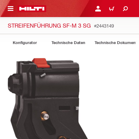
AUPTINHALT
ANMELDEN ODER REGIS
WARENKORB
STREIFENFÜHRUNG SF-M 3 SG
#2443149
Konfigurator
Technische Daten
Technische Dokument