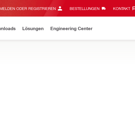
MELDEN ODER REGISTRIEREN
BESTELLUNGEN
KONTAKT‎
wnloads
Lösungen
Engineering Center
eavy-Duty ist jetzt kabellos! Die neue Generation Akku-Geräte ist d
iges Zubehör zur Vervollständigung der Installation Ihres modula
mmieinlage