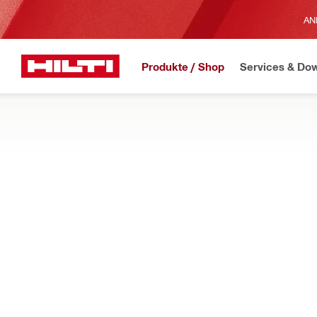
AN
Produkte / Shop
Services & Do
JETZT ERHÄLTLICH
H
Home
Produkte
Modulare Installationssysteme
ZUBEHÖR FÜR MODULARE SCHIENEN
Zubehör für modulare Stützen – Befestigungszubehör und sonst
Filter
MM-RI Gu
FILTER ZURÜCKSETZEN
Inlays