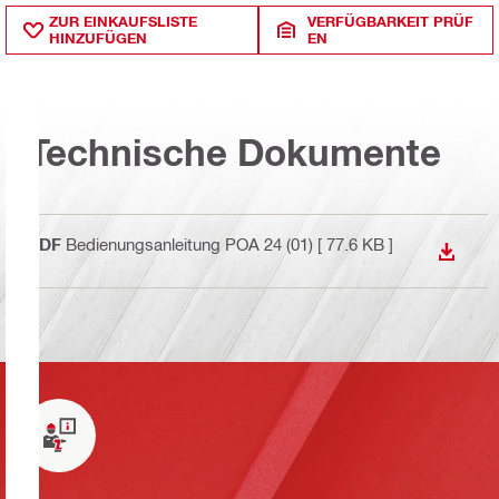
ZUR EINKAUFSLISTE
VERFÜGBARKEIT PRÜF
HINZUFÜGEN
EN
Technische Dokumente
PDF
Bedienungsanleitung POA 24 (01)
[ 77.6 KB ]
ANZEI