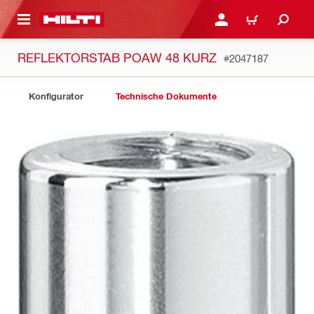
AUPTINHALT
ANMELDEN ODER REGIS
WARENKORB
REFLEKTORSTAB POAW 48 KURZ
#2047187
Konfigurator
Technische Dokumente