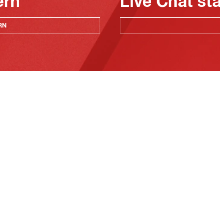
ern
Live Chat st
RN