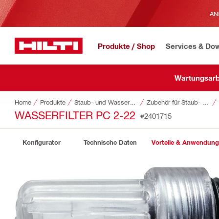
AN
Produkte / Shop
Services & Do
Wartungsarb
Home
Produkte
Staub- und Wassermanagement
Zubehör für Staub- und Wassermanagement
WASSERFILTER PC 2-22
#2401715
Konfigurator
Technische Daten
Vorteile & Anwendun