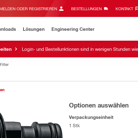
MELDEN ODER REGISTRIEREN
BESTELLUNGEN
KONTAKT‎
wnloads
Lösungen
Engineering Center
eiten
Login- und Bestellunktionen sind in wenigen Stunden wi
Filter
gen
Optionen auswählen
Verpackungseinheit
1 Stk