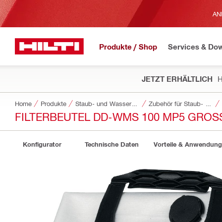
AN
Produkte / Shop
Services & Do
JETZT ERHÄLTLICH
H
Home
Produkte
Staub- und Wassermanagement
Zubehör für Staub- und Wassermanagement
FILTERBEUTEL DD-WMS 100 MP5 GROS
Konfigurator
Technische Daten
Vorteile & Anwendun