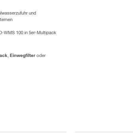
lwasserzufuhr und
stemen
DD-WMS 100 in 5er-Multipack
sack
,
Einwegfilter
oder