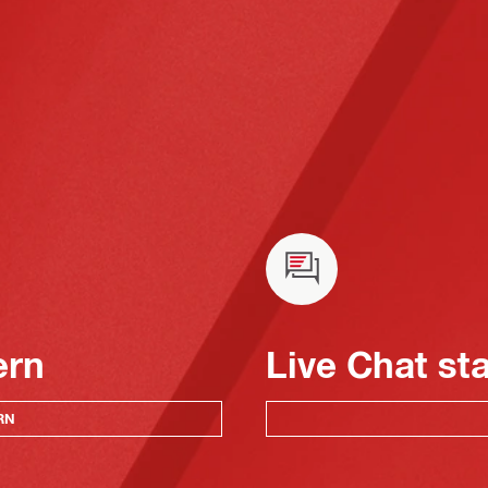
ern
Live Chat st
RN