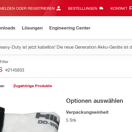
MELDEN ODER REGISTRIEREN
BESTELLUNGEN
KONTAKT‎
wnloads
Lösungen
Engineering Center
eavy-Duty ist jetzt kabellos! Die neue Generation Akku-Geräte ist d
Filter
S
#2145833
gen
Zugehörige Produkte
Optionen auswählen
Verpackungseinheit
5 Stk