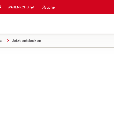
Suchvorschläge
Suche
WARENKORB
a.
Jetzt entdecken